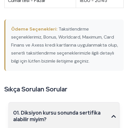
Cumartesi - Pazar
18.00 - 20.45
Ödeme Seçenekleri:
Taksitlendirme
seçeneklerimiz, Bonus, Worldcard, Maximum, Card
Finans ve Axess kredi kartlarına uygulanmakta olup,
senetli taksitlendirme seçeneklerimizle ilgili detaylı
bilgi için lütfen bizimle iletişime geçiniz.
S
ı
k
ç
a
S
o
r
u
l
a
n
S
o
r
u
l
a
r
01. Diksiyon kursu sonunda sertifika
alabilir miyim?