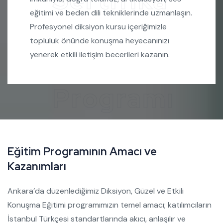
Sertifika
eğitimi ve beden dili tekniklerinde uzmanlaşın.
Profesyonel diksiyon kursu içeriğimizle
topluluk önünde konuşma heyecanınızı
yenerek etkili iletişim becerileri kazanın.
Programı
E
ğ
i
t
i
m
P
r
o
g
r
a
m
ı
n
ı
n
A
m
a
c
ı
v
e
K
a
z
a
n
ı
m
l
a
r
ı
Ankara’da düzenlediğimiz Diksiyon, Güzel ve Etkili
Konuşma Eğitimi programımızın temel amacı; katılımcıların
İstanbul Türkçesi standartlarında akıcı, anlaşılır ve