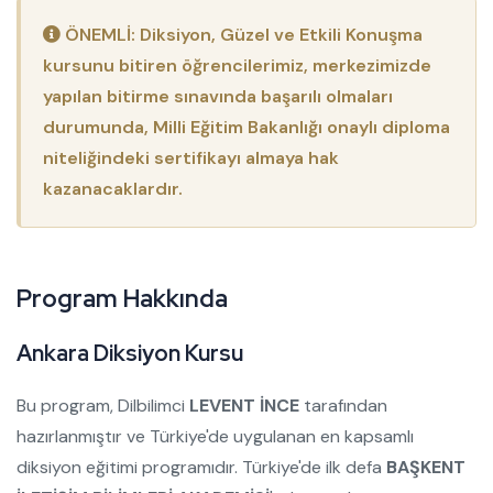
ÖNEMLİ: Diksiyon, Güzel ve Etkili Konuşma
kursunu bitiren öğrencilerimiz, merkezimizde
yapılan bitirme sınavında başarılı olmaları
durumunda, Milli Eğitim Bakanlığı onaylı diploma
niteliğindeki sertifikayı almaya hak
kazanacaklardır.
P
r
o
g
r
a
m
H
a
k
k
ı
n
d
a
Ankara Diksiyon Kursu
Bu program, Dilbilimci
LEVENT İNCE
tarafından
hazırlanmıştır ve Türkiye'de uygulanan en kapsamlı
diksiyon eğitimi programıdır. Türkiye'de ilk defa
BAŞKENT