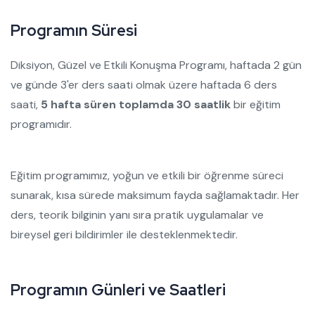
P
r
o
g
r
a
m
ı
n
S
ü
r
e
s
i
Diksiyon, Güzel ve Etkili Konuşma Programı, haftada 2 gün
ve günde 3'er ders saati olmak üzere haftada 6 ders
saati,
5 hafta süren toplamda 30 saatlik
bir eğitim
programıdır.
Eğitim programımız, yoğun ve etkili bir öğrenme süreci
sunarak, kısa sürede maksimum fayda sağlamaktadır. Her
ders, teorik bilginin yanı sıra pratik uygulamalar ve
bireysel geri bildirimler ile desteklenmektedir.
P
r
o
g
r
a
m
ı
n
G
ü
n
l
e
r
i
v
e
S
a
a
t
l
e
r
i