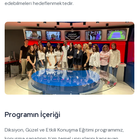
edebilmeleri hedeflenmektedir.
P
r
o
g
r
a
m
ı
n
İ
ç
e
r
i
ğ
i
Diksiyon, Güzel ve Etkili Konuşma Eğitimi programımız,
konuşma sanatının tüm temel unsurlarını kapsayan