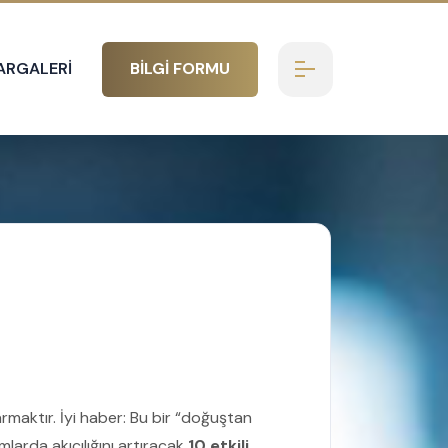
AR
GALERİ
BİLGİ FORMU
rmaktır. İyi haber: Bu bir “doğuştan
larda akıcılığını artıracak
10 etkili