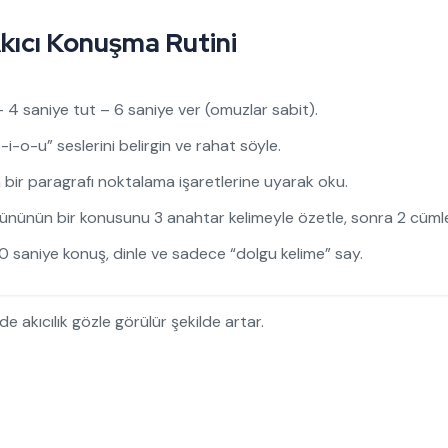
kıcı Konuşma Rutini
– 4 saniye tut – 6 saniye ver (omuzlar sabit).
i-o-u” seslerini belirgin ve rahat söyle.
 bir paragrafı noktalama işaretlerine uyarak oku.
nünün bir konusunu 3 anahtar kelimeyle özetle, sonra 2 cümle
 saniye konuş, dinle ve sadece “dolgu kelime” say.
e akıcılık gözle görülür şekilde artar.