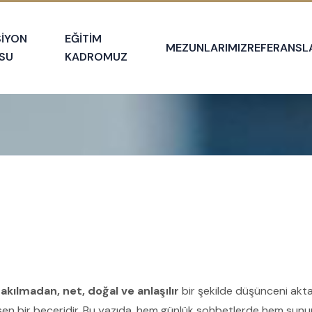
SİYON
EĞİTİM
MEZUNLARIMIZ
REFERANSL
SU
KADROMUZ
takılmadan, net, doğal ve anlaşılır
bir şekilde düşünceni akta
işen bir beceridir. Bu yazıda, hem günlük sohbetlerde hem sunum