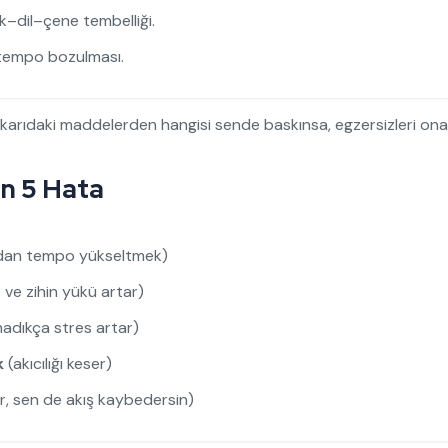
–dil–çene tembelliği.
 tempo bozulması.
karıdaki maddelerden hangisi sende baskınsa, egzersizleri ona
n 5 Hata
dan tempo yükseltmek)
 ve zihin yükü artar)
madıkça stres artar)
k
(akıcılığı keser)
ar, sen de akış kaybedersin)