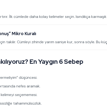
ırır. İlk cümlede daha kolay kelimeler seçin. Isındıkça karmaşık 
onuş” Mikro Kuralı
n takılır. Cümleyi zihinde yarım saniye kur, sonra söyle. Bu küçük
ılıyoruz? En Yaygın 6 Sebep
rmeliyim” düşüncesi.
rtasında nefes aramak.
 kelimeyi seçememesi.
ssizliğe tahammülsüzlük.