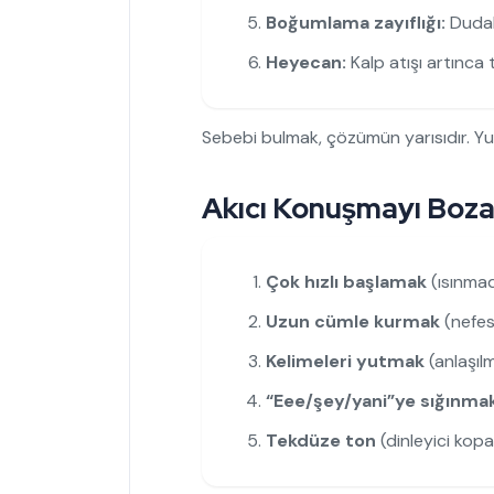
Boğumlama zayıflığı:
Dudak
Heyecan:
Kalp atışı artınca
Sebebi bulmak, çözümün yarısıdır. Yu
Akıcı Konuşmayı Boza
Çok hızlı başlamak
(ısınma
Uzun cümle kurmak
(nefes
Kelimeleri yutmak
(anlaşıl
“Eee/şey/yani”ye sığınma
Tekdüze ton
(dinleyici kop