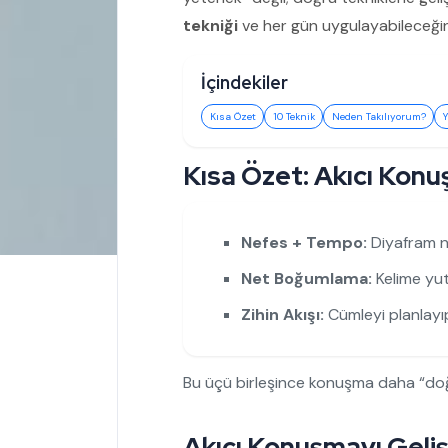
tekniği
ve her gün uygulayabileceğ
İçindekiler
Kısa Özet
10 Teknik
Neden Takılıyorum?
Y
Kısa Özet: Akıcı Konu
Nefes + Tempo:
Diyafram n
Net Boğumlama:
Kelime yu
Zihin Akışı:
Cümleyi planlayı
Bu üçü birleşince konuşma daha “doğal”
Akıcı Konuşmayı Gelişt