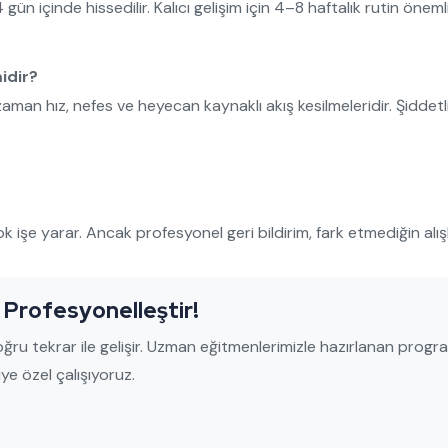
 gün içinde hissedilir. Kalıcı gelişim için 4–8 haftalık rutin önemli
idir?
zaman hız, nefes ve heyecan kaynaklı akış kesilmeleridir. Şiddetl
ok işe yarar. Ancak profesyonel geri bildirim, fark etmediğin alışka
 Profesyonelleştir!
ğru tekrar ile gelişir. Uzman eğitmenlerimizle hazırlanan prog
iye özel çalışıyoruz.