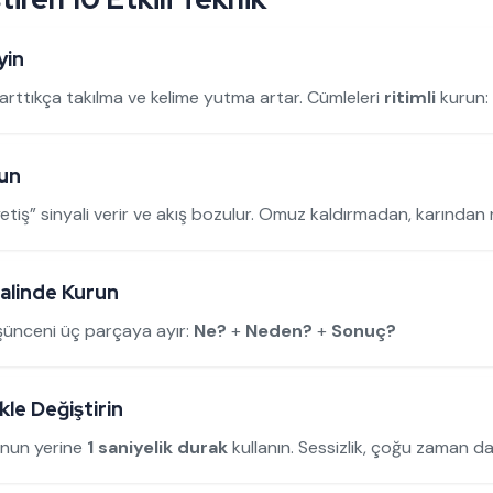
yin
ız arttıkça takılma ve kelime yutma artar. Cümleleri
ritimli
kurun: 
şun
tiş” sinyali verir ve akış bozulur. Omuz kaldırmadan, karından 
Halinde Kurun
üşünceni üç parçaya ayır:
Ne?
+
Neden?
+
Sonuç?
kle Değiştirin
Bunun yerine
1 saniyelik durak
kullanın. Sessizlik, çoğu zaman d