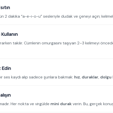
sıtın
gün 2 dakika “a-e-i-o-u” sesleriyle dudak ve çeneyi açın; kelime
 Kullanın
ararken takılır. Cümlenin omurgasını taşıyan 2–3 kelimeyi önced
z Edin
ısa bir ses kaydı alıp sadece şunlara bakmak:
hız
,
duraklar
,
dolgu 
lışın
madır. Her nokta ve virgülde
mini durak
verin. Bu, gerçek kon