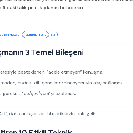
in
5 dakikalık pratik planını
bulacaksın.
apılan Hatalar
Günlük Pratik
SSS
şmanın 3 Temel Bileşeni
efesiyle desteklenen, “acele etmeyen” konuşma.
tmadan, dudak–dil–çene koordinasyonuyla akış sağlamak.
p gereksiz “ee/şey/yani”yi azaltmak.
, daha anlaşılır ve daha etkileyici hale gelir.
iren 10 Etkili Teknik